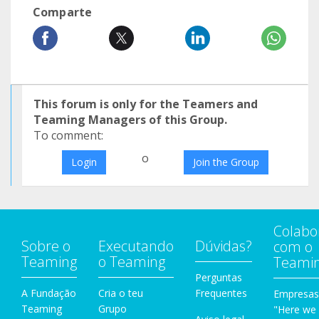
Comparte
This forum is only for the Teamers and
Teaming Managers of this Group.
To comment:
o
Login
Join the Group
Colabo
Sobre o
Executando
Dúvidas?
com o
Teaming
o Teaming
Teami
Perguntas
A Fundação
Cria o teu
Frequentes
Empresas
Teaming
Grupo
"Here we