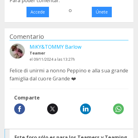
Para poder comentar:
o
Accede
Únete
Comentario
MiKY&TOMMY Barlow
Teamer
el 09/11/2024 a las 13:27h
Felice di unirmi a nonno Peppino e alla sua grande
famiglia dal cuore Grande ❤️
Comparte
Este foro sólo es para los Teamers y Teaming