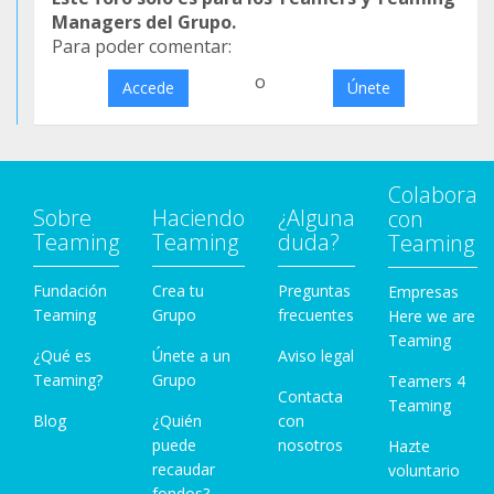
Managers del Grupo.
Para poder comentar:
o
Accede
Únete
Colabora
Sobre
Haciendo
¿Alguna
con
Teaming
Teaming
duda?
Teaming
Fundación
Crea tu
Preguntas
Empresas
Teaming
Grupo
frecuentes
Here we are
Teaming
¿Qué es
Únete a un
Aviso legal
Teaming?
Grupo
Teamers 4
Contacta
Teaming
Blog
¿Quién
con
puede
nosotros
Hazte
recaudar
voluntario
fondos?