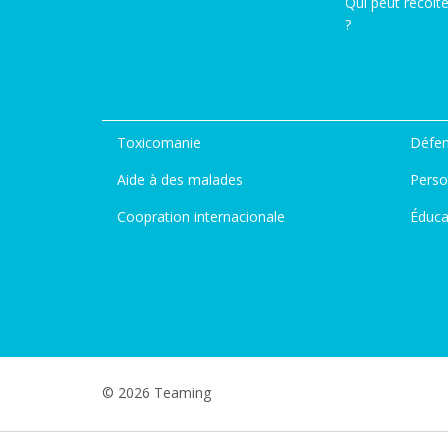
Qui peut récolt
?
Toxicomanie
Défen
Aide à des malades
Perso
Coopration internacionale
Éduca
© 2026 Teaming