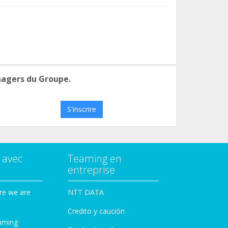
nagers du Groupe.
S'inscrire
 avec
Teaming en
entreprise
re we are
NTT DATA
Credito y caución
aming