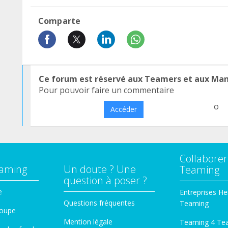
Comparte
Ce forum est réservé aux Teamers et aux Ma
Pour pouvoir faire un commentaire
o
Accéder
Collaborer
eaming
Un doute ? Une
Teaming
question à poser ?
e
Entreprises He
Questions fréquentes
Teaming
roupe
Mention légale
Teaming 4 Te