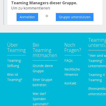
Teaming Managers dieser Gruppe.
Um zu kommentieren:
o
Anmelden
Gruppe unterstützen
Teamin
Über
Bei
Noch
unterst
Teaming
Teaming
Fragen?
mitmachen
"Hier sind w
Teaming-
FAQs
Teaming"-
Stiftung
Gründe deine
Unternehm
Rechtliche
Gruppe
Was ist
Hinweise
Teaming 4
Teaming?
Einer Gruppe
Teaming
Kontakt
beitreten
Ehrenamtli
Wer darf
unterstütz
Spenden
sammeln?