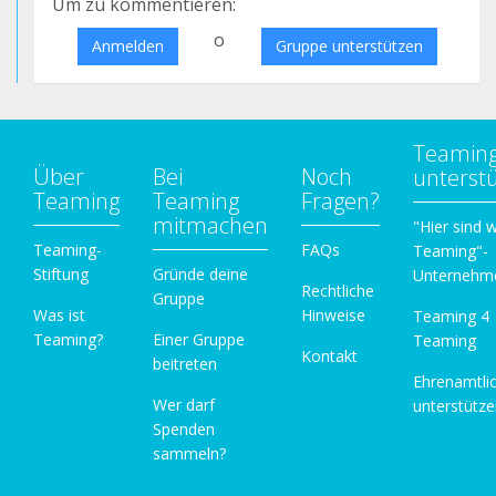
Um zu kommentieren:
o
Anmelden
Gruppe unterstützen
Teamin
Über
Bei
Noch
unterst
Teaming
Teaming
Fragen?
mitmachen
"Hier sind w
Teaming-
FAQs
Teaming"-
Stiftung
Gründe deine
Unternehm
Rechtliche
Gruppe
Was ist
Hinweise
Teaming 4
Teaming?
Einer Gruppe
Teaming
Kontakt
beitreten
Ehrenamtli
Wer darf
unterstütz
Spenden
sammeln?