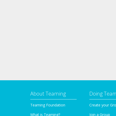
About Teaming
Doing Tea
Teaming Foundation
Create your Gr
What is Teaming?
Join a Group