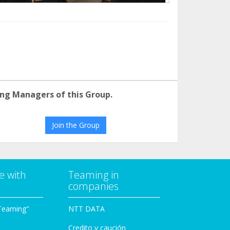
ng Managers of this Group.
Join the Group
e with
Teaming in
companies
Teaming"
NTT DATA
Credito y caución