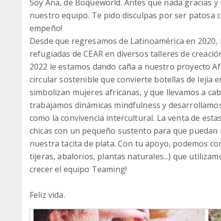
Soy Ana, de Boqueworld. Antes que nada gracias y 
nuestro equipo. Te pido disculpas por ser patosa c
empeño!
Desde que regresamos de Latinoamérica en 2020, B
refugiadas de CEAR en diversos talleres de creac
2022 le estamos dando caña a nuestro proyecto Afr
circular sostenible que convierte botellas de lejía
simbolizan mujeres africanas, y que llevamos a ca
trabajamos dinámicas mindfulness y desarrollamos 
como la convivencia intercultural. La venta de esta
chicas con un pequeño sustento para que puedan 
nuestra tacita de plata. Con tu apoyo, podemos comp
tijeras, abalorios, plantas naturales...) que utiliza
crecer el equipo Teaming!
Feliz vida.