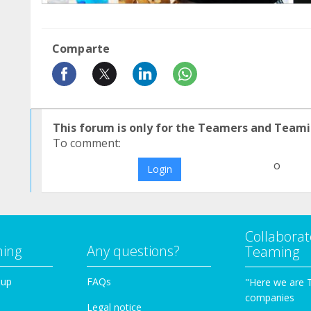
Comparte
This forum is only for the Teamers and Teami
To comment:
o
Login
Collaborat
ming
Any questions?
Teaming
oup
FAQs
"Here we are 
companies
Legal notice