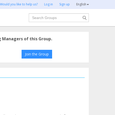
Would you like to help us?
Log in
Sign up
English
Search
g Managers of this Group.
Join the Group