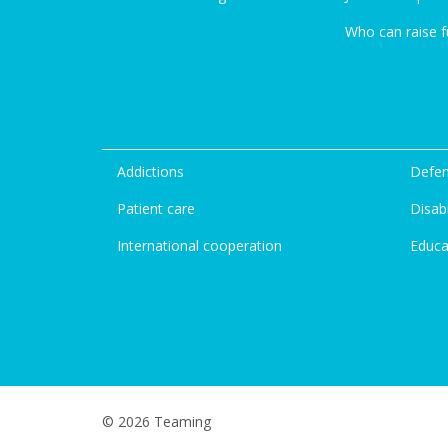
Who can raise 
Addictions
Defen
Patient care
Disabi
International cooperation
Educa
© 2026 Teaming