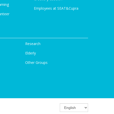
aming
Employees at SEAT&Cupra
unteer
Research
Elderly
Other Groups