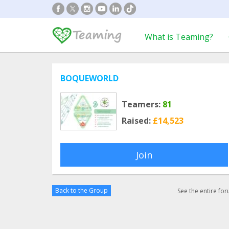
What is Teaming?
BOQUEWORLD
Teamers:
81
Raised:
£14,523
Join
Back to the Group
See the entire fo