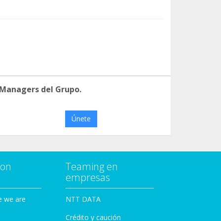
 Managers del Grupo.
Únete
con
Teaming en
empresas
e we are
NTT DATA
Crédito y caución