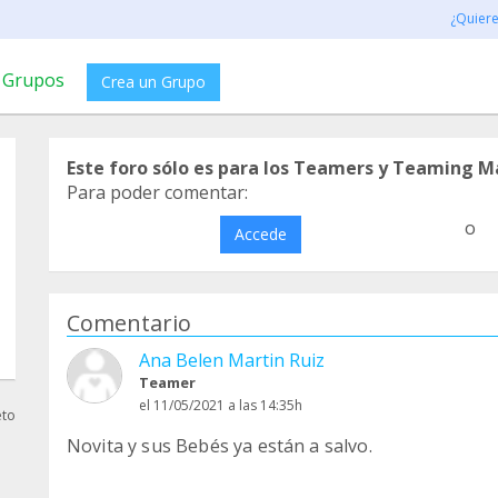
¿Quier
Grupos
Crea un Grupo
Este foro sólo es para los Teamers y Teaming M
Para poder comentar:
o
Accede
Comentario
Ana Belen Martin Ruiz
Teamer
el 11/05/2021 a las 14:35h
eto
Novita y sus Bebés ya están a salvo.