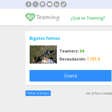
¿Qué es Teaming?
Bigotes felinos
Teamers:
34
Recaudación:
1.731 €
Únete
Volver al Grupo
Ver el foro compl