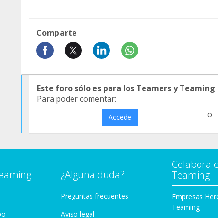
Comparte
Este foro sólo es para los Teamers y Teaming
Para poder comentar:
o
Accede
Colabora 
Teaming
¿Alguna duda?
Teaming
Preguntas frecuentes
Empresas Her
Teaming
po
Aviso legal