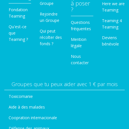
à poser
Groupe
Here we are
?
Fondation
Teaming
Rejoindre
Teaming
un Groupe
Teaming 4
Questions
Qu'est-ce
Teaming
fréquentes
Qui peut
que
récolter des
Deviens
Teaming ?
Mention
fonds ?
bénévole
légale
Nous
contacter
Groupes que tu peux aider avec 1 € par mois
Toxicomanie
Aide à des malades
Coopration internacionale
Défense des animaux