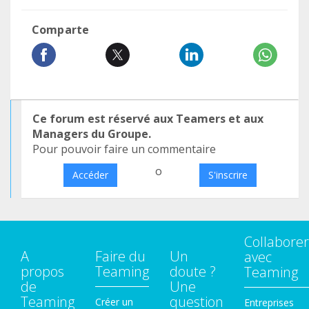
Comparte
Ce forum est réservé aux Teamers et aux
Managers du Groupe.
Pour pouvoir faire un commentaire
o
Accéder
S'inscrire
Collaborer
A
Faire du
Un
avec
propos
Teaming
doute ?
Teaming
de
Une
Teaming
question
Créer un
Entreprises