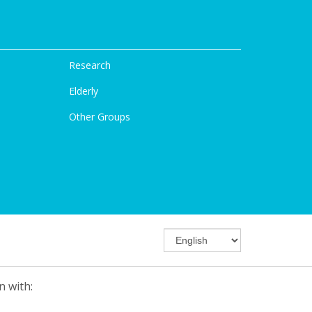
Research
Elderly
Other Groups
n with: