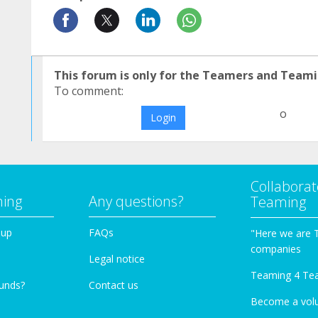
This forum is only for the Teamers and Teami
To comment:
o
Login
Collaborat
ming
Any questions?
Teaming
oup
FAQs
"Here we are 
companies
Legal notice
Teaming 4 Te
funds?
Contact us
Become a vol