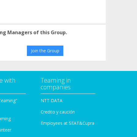
ng Managers of this Group.
Join the Group
e with
Teaming in
companies
Teaming"
NTT DATA
Credito y caución
aming
Employees at SEAT&Cupra
unteer