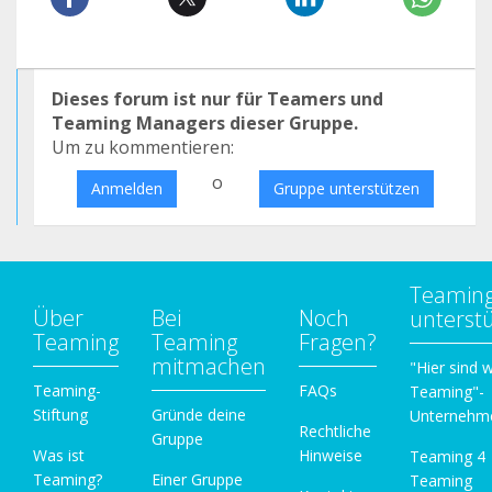
Dieses forum ist nur für Teamers und
Teaming Managers dieser Gruppe.
Um zu kommentieren:
o
Anmelden
Gruppe unterstützen
Teamin
Über
Bei
Noch
unterst
Teaming
Teaming
Fragen?
mitmachen
"Hier sind w
Teaming-
FAQs
Teaming"-
Stiftung
Gründe deine
Unternehm
Rechtliche
Gruppe
Was ist
Hinweise
Teaming 4
Teaming?
Einer Gruppe
Teaming