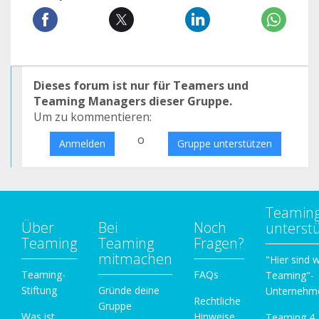
Dieses forum ist nur für Teamers und
Teaming Managers dieser Gruppe.
Um zu kommentieren:
o
Anmelden
Gruppe unterstützen
Teamin
Über
Bei
Noch
unterst
Teaming
Teaming
Fragen?
mitmachen
"Hier sind w
Teaming-
FAQs
Teaming"-
Stiftung
Gründe deine
Unternehm
Rechtliche
Gruppe
Was ist
Hinweise
Teaming 4