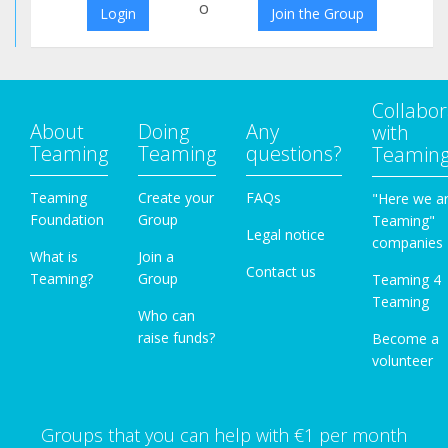
o
Login
Join the Group
Collabor
About
Doing
Any
with
Teaming
Teaming
questions?
Teamin
Teaming
Create your
FAQs
"Here we a
Foundation
Group
Teaming"
Legal notice
companies
What is
Join a
Contact us
Teaming?
Group
Teaming 4
Teaming
Who can
raise funds?
Become a
volunteer
Groups that you can help with €1 per month