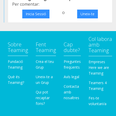
Per comentar:
o
Inicia Sessió
Uneix-te
Col·labora
Sobre
Fent
Cap
amb
Teaming
Teaming
dubte?
Teaming
Fundació
Crea el teu
Preguntes
Empreses
Teaming
Grup
freqüents
Here we are
Teaming
Què és
Uneix-te a
Avís legal
Teaming?
un Grup
Teamers 4
Contacta
Teaming
Qui pot
amb
recaptar
nosaltres
Fes-te
fons?
voluntari/a