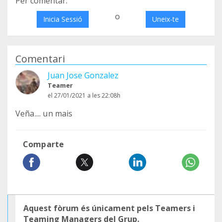
Per comentar:
o
Inicia Sessió
Uneix-te
Comentari
Juan Jose Gonzalez
Teamer
el 27/01/2021 a les 22:08h
Veña.... un mais
Comparte
Aquest fòrum és únicament pels Teamers i
Teaming Managers del Grup.