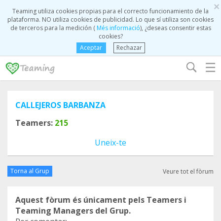
×
Teaming utiliza cookies propias para el correcto funcionamiento de la
plataforma. NO utiliza cookies de publicidad. Lo que sí utiliza son cookies
de terceros para la medición (
Més informació
), ¿deseas consentir estas
cookies?
Aceptar
Rechazar
☰
CALLEJEROS BARBANZA
Teamers:
215
Uneix-te
Torna al Grup
Veure tot el fòrum
Aquest fòrum és únicament pels Teamers i
Teaming Managers del Grup.