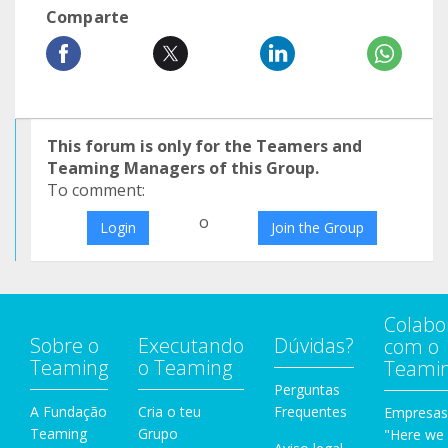
Comparte
This forum is only for the Teamers and
Teaming Managers of this Group.
To comment:
o
Login
Join the Group
Colabo
Sobre o
Executando
Dúvidas?
com o
Teaming
o Teaming
Teami
Perguntas
A Fundação
Cria o teu
Frequentes
Empresas
Teaming
Grupo
"Here we