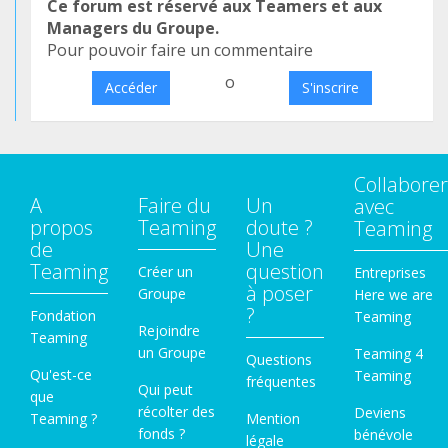
Ce forum est réservé aux Teamers et aux
Managers du Groupe.
Pour pouvoir faire un commentaire
o
Accéder
S'inscrire
Collaborer
A
Faire du
Un
avec
propos
Teaming
doute ?
Teaming
de
Une
Teaming
question
Créer un
Entreprises
à poser
Groupe
Here we are
?
Fondation
Teaming
Rejoindre
Teaming
un Groupe
Teaming 4
Questions
Qu'est-ce
Teaming
fréquentes
Qui peut
que
récolter des
Deviens
Teaming ?
Mention
fonds ?
bénévole
légale