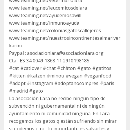
www.teaming.net/veterinariolara
www.teaming.net/leucemicosdelara
www.teaming.net/ayudemosawill
www.teaming.net/inmunoayuda
www.teaming.net/coloniasgatoscallejeros
www.teaming.net/nuestrosincontinentesalmariver
karim
Paypal : asociacionlara@asociacionlara.org
Cta : ES 34 0049 1868 11 2910198185
#cat #catlover #chat #châton #gato #gatitos
#kitten #katzen #minou #vegan #veganfood
#adopt #instagram #adoptanocompres #paris
#madrid #gato
La asociación Lara no recibe ningún tipo de
subvención ni gubernamental ni de ningún
ayuntamiento ni comunidad ninguna. En Lara
recogemos los gatos q están sufriendo sin mirar
si podemos o no, lo importante es salvarles y