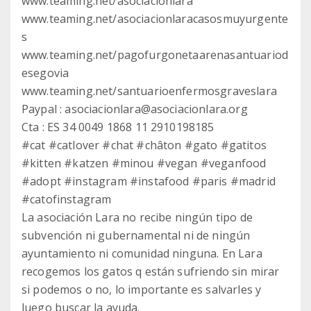
www.teaming.net/asociacionlara
www.teaming.net/asociacionlaracasosmuyurgente
s
www.teaming.net/pagofurgonetaarenasantuariod
esegovia
www.teaming.net/santuarioenfermosgraveslara
Paypal : asociacionlara@asociacionlara.org
Cta : ES 34 0049 1868 11 2910198185
#cat #catlover #chat #châton #gato #gatitos
#kitten #katzen #minou #vegan #veganfood
#adopt #instagram #instafood #paris #madrid
#catofinstagram
La asociación Lara no recibe ningún tipo de
subvención ni gubernamental ni de ningún
ayuntamiento ni comunidad ninguna. En Lara
recogemos los gatos q están sufriendo sin mirar
si podemos o no, lo importante es salvarles y
luego buscar la ayuda.