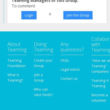
Teaming Managers of this Group.
To comment:
o
Login
Join the Group
Collabor
About
Doing
Any
with
Teaming
Teaming
questions?
Teamin
Teaming
Create your
FAQs
"Here we a
Foundation
Group
Teaming"
Legal notice
companies
What is
Join a
Contact us
Teaming?
Group
Teaming 4
Teaming
Who can
raise funds?
Become a
volunteer