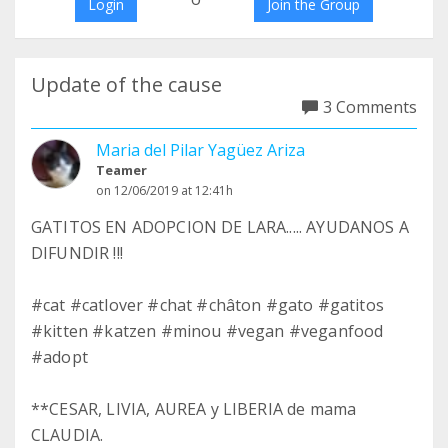
Login
Join the Group
Update of the cause
3 Comments
Maria del Pilar Yagüez Ariza
Teamer
on 12/06/2019 at 12:41h
GATITOS EN ADOPCION DE LARA..... AYUDANOS A
DIFUNDIR !!!
#cat #catlover #chat #châton #gato #gatitos
#kitten #katzen #minou #vegan #veganfood
#adopt
**CESAR, LIVIA, AUREA y LIBERIA de mama
CLAUDIA.