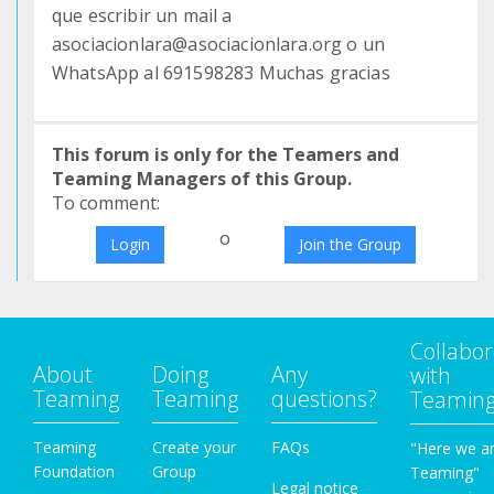
que escribir un mail a
asociacionlara@asociacionlara.org o un
WhatsApp al 691598283 Muchas gracias
This forum is only for the Teamers and
Teaming Managers of this Group.
To comment:
o
Login
Join the Group
Collabor
About
Doing
Any
with
Teaming
Teaming
questions?
Teamin
Teaming
Create your
FAQs
"Here we a
Foundation
Group
Teaming"
Legal notice