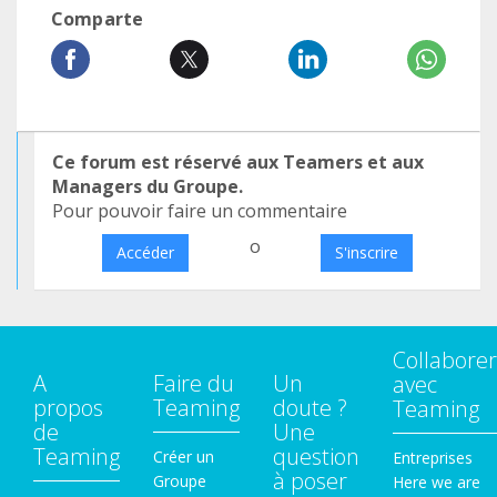
Comparte
Ce forum est réservé aux Teamers et aux
Managers du Groupe.
Pour pouvoir faire un commentaire
o
Accéder
S'inscrire
Collaborer
A
Faire du
Un
avec
propos
Teaming
doute ?
Teaming
de
Une
Teaming
question
Créer un
Entreprises
à poser
Groupe
Here we are