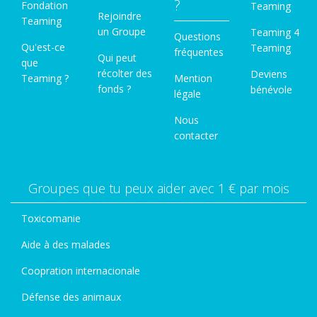
?
Fondation
Teaming
Rejoindre
Teaming
un Groupe
Teaming 4
Questions
Qu'est-ce
Teaming
fréquentes
Qui peut
que
récolter des
Deviens
Teaming ?
Mention
fonds ?
bénévole
légale
Nous
contacter
Groupes que tu peux aider avec 1 € par mois
Toxicomanie
Aide à des malades
Coopration internacionale
Défense des animaux