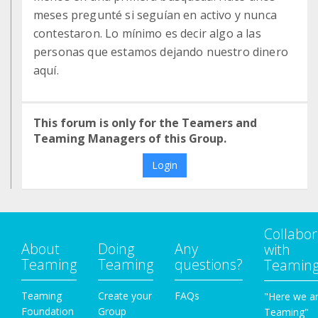
meses pregunté si seguían en activo y nunca
contestaron. Lo mínimo es decir algo a las
personas que estamos dejando nuestro dinero
aquí.
This forum is only for the Teamers and
Teaming Managers of this Group.
Login
Collabor
About
Doing
Any
with
Teaming
Teaming
questions?
Teamin
Teaming
Create your
FAQs
"Here we a
Foundation
Group
Teaming"