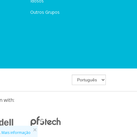
Idosos
Outros Grupos
n with:
×
.
Mais informação