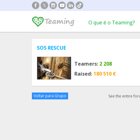
O que é o Teaming?
SOS RESCUE
Teamers:
2 208
Raised:
180 510 €
Voltar para Grupo
See the entire fo