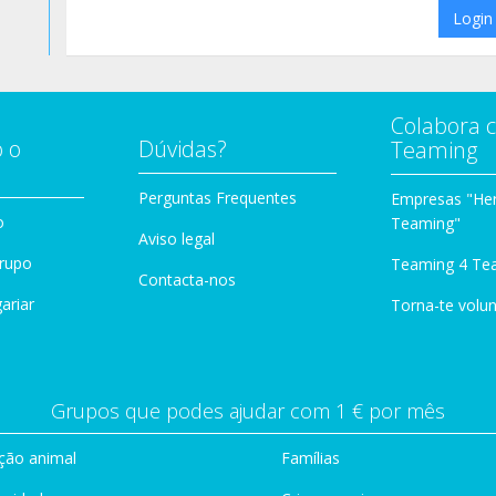
Login
Colabora 
 o
Dúvidas?
Teaming
Perguntas Frequentes
Empresas "Her
o
Teaming"
Aviso legal
Grupo
Teaming 4 Te
Contacta-nos
ariar
Torna-te volun
Grupos que podes ajudar com 1 € por mês
ção animal
Famílias