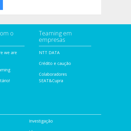
com o
Teaming em
empresas
e we are
NTT DATA
Crédito e caução
aming
Colaboradores
tário!
SEAT&Cupra
Investigação