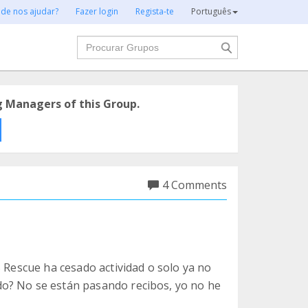
 de nos ajudar?
Fazer login
Regista-te
Português
Procurar
g Managers of this Group.
4 Comments
S Rescue ha cesado actividad o solo ya no
o? No se están pasando recibos, yo no he