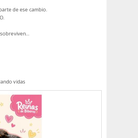
arte de ese cambio.
O.
 sobreviven…
vando vidas