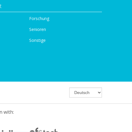
t
Forschung
Senioren
Sonstige
n with: