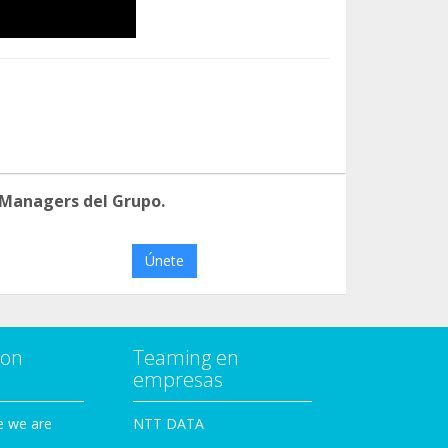
 Managers del Grupo.
Únete
con
Teaming en
empresas
e we are
NTT DATA