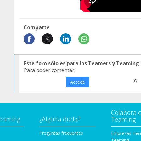
Comparte
Este foro sólo es para los Teamers y Teaming
Para poder comentar:
o
Accede
Colabora 
Teaming
¿Alguna duda?
Teaming
Preguntas frecuentes
Empresas Her
Teaming