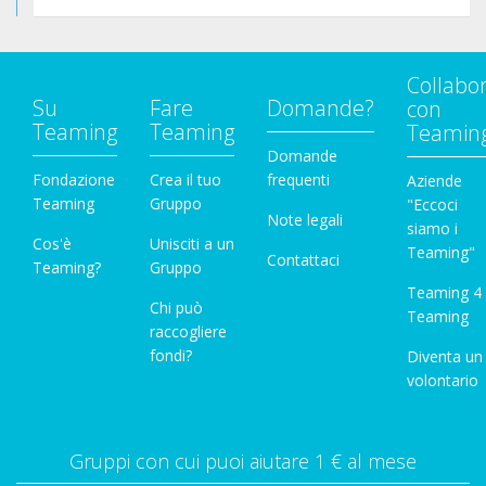
Collabo
Su
Fare
Domande?
con
Teaming
Teaming
Teamin
Domande
Fondazione
Crea il tuo
frequenti
Aziende
Teaming
Gruppo
"Eccoci
Note legali
siamo i
Cos'è
Unisciti a un
Teaming"
Contattaci
Teaming?
Gruppo
Teaming 4
Chi può
Teaming
raccogliere
fondi?
Diventa un
volontario
Gruppi con cui puoi aiutare 1 € al mese