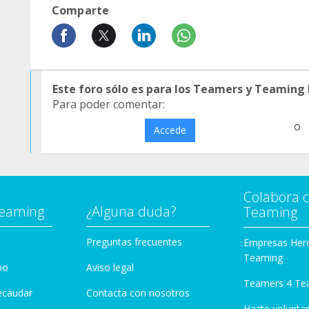
Comparte
Este foro sólo es para los Teamers y Teaming
Para poder comentar:
o
Accede
Colabora 
Teaming
¿Alguna duda?
Teaming
Preguntas frecuentes
Empresas Her
Teaming
po
Aviso legal
Teamers 4 Te
ecaudar
Contacta con nosotros
Hazte voluntar