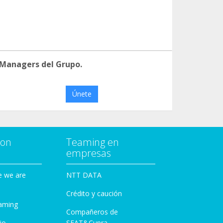
 Managers del Grupo.
Únete
con
Teaming en
empresas
e we are
NTT DATA
Crédito y caución
aming
Compañeros de
io
SEAT&Cupra