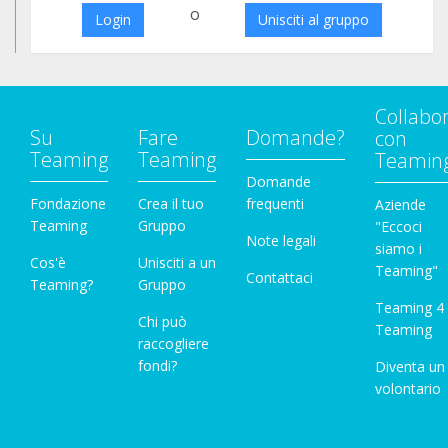
o
Login
Unisciti al gruppo
Collabo
Su
Fare
Domande?
con
Teaming
Teaming
Teamin
Domande
Fondazione
Crea il tuo
frequenti
Aziende
Teaming
Gruppo
"Eccoci
Note legali
siamo i
Cos'è
Unisciti a un
Teaming"
Contattaci
Teaming?
Gruppo
Teaming 4
Chi può
Teaming
raccogliere
fondi?
Diventa un
volontario