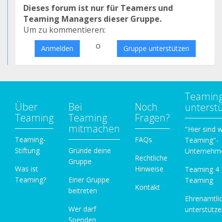
Dieses forum ist nur für Teamers und
Teaming Managers dieser Gruppe.
Um zu kommentieren:
o
Anmelden
Gruppe unterstützen
Teamin
Über
Bei
Noch
unterst
Teaming
Teaming
Fragen?
mitmachen
"Hier sind w
Teaming-
FAQs
Teaming"-
Stiftung
Gründe deine
Unternehm
Rechtliche
Gruppe
Was ist
Hinweise
Teaming 4
Teaming?
Einer Gruppe
Teaming
Kontakt
beitreten
Ehrenamtli
Wer darf
unterstütz
Spenden