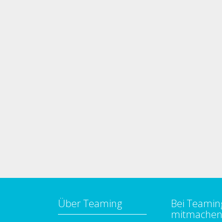
Über Teaming
Bei Teamin
mitmache