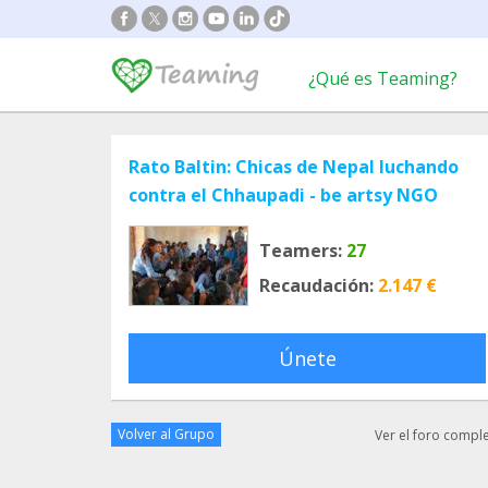
¿Qué es Teaming?
Rato Baltin: Chicas de Nepal luchando
contra el Chhaupadi - be artsy NGO
Teamers:
27
Recaudación:
2.147 €
Únete
Volver al Grupo
Ver el foro compl