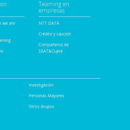
con
Teaming en
empresas
e we are
NTT DATA
Crédito y caución
aming
Compañeros de
io
SEAT&Cupra
Investigación
Personas Mayores
Otros Grupos