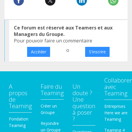
Ce forum est réservé aux Teamers et aux
Managers du Groupe.
Pour pouvoir faire un commentaire
o
Accéder
S'inscrire
Collaborer
A
Faire du
Un
avec
propos
Teaming
doute ?
Teaming
de
Une
Teaming
question
Créer un
Entreprises
à poser
Groupe
Here we are
?
Fondation
Teaming
Rejoindre
Teaming
un Groupe
Teaming 4
Questions