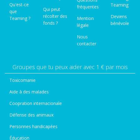
Qu'est-ce
Teaming
fréquentes
Qui peut
que
récolter des
Deviens
Teaming ?
Mention
fonds ?
bénévole
légale
Nous
contacter
Groupes que tu peux aider avec 1 € par mois
Toxicomanie
Aide à des malades
Coopration internacionale
Défense des animaux
Personnes handicapées
Éducation