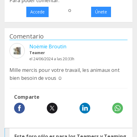
Para poder comentar:
o
Accede
Únete
Comentario
Noëmie Broutin
Teamer
el 24/06/2024 a las 20:33h
Mille mercis pour votre travail, les animaux ont
bien besoin de vous ☺️
Comparte
Este foro sólo es para los Teamers y Teaming