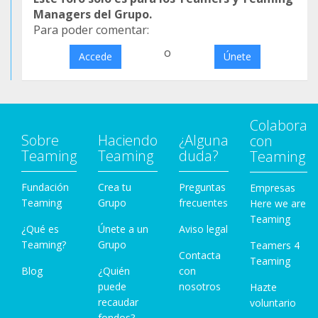
Managers del Grupo.
Para poder comentar:
o
Accede
Únete
Colabora
Sobre
Haciendo
¿Alguna
con
Teaming
Teaming
duda?
Teaming
Fundación
Crea tu
Preguntas
Empresas
Teaming
Grupo
frecuentes
Here we are
Teaming
¿Qué es
Únete a un
Aviso legal
Teaming?
Grupo
Teamers 4
Contacta
Teaming
Blog
¿Quién
con
puede
nosotros
Hazte
recaudar
voluntario
fondos?