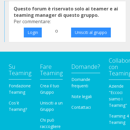
Questo forum è riservato solo ai teamer e ai
teaming manager di questo gruppo.
Per commentare:
o
Login
Unisciti al gruppo
Collabo
Su
Fare
Domande?
con
Teaming
Teaming
Teamin
Domande
Fondazione
Crea il tuo
frequenti
Aziende
Teaming
Gruppo
"Eccoci
Note legali
siamo i
Cos'è
Unisciti a un
Teaming"
Contattaci
Teaming?
Gruppo
Teaming 4
Chi può
Teaming
raccogliere