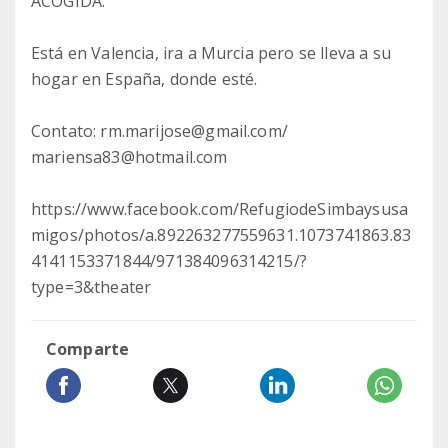
ACOGIDA.
Está en Valencia, ira a Murcia pero se lleva a su
hogar en España, donde esté.
Contato: rm.marijose@gmail.com/
mariensa83@hotmail.com
https://www.facebook.com/RefugiodeSimbaysusa
migos/photos/a.892263277559631.1073741863.83
4141153371844/971384096314215/?
type=3&theater
Comparte