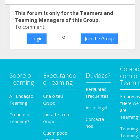
This forum is only for the Teamers and
Teaming Managers of this Group.
To comment:
o
Login
Join the Group
Colabo
Sobre o
Executando
Dúvidas?
com o
Teaming
o Teaming
Teami
Perguntas
A Fundação
Cria o teu
Frequentes
Empresas
Teaming
Grupo
"Here we
Aviso legal
are
O que é o
Junta-te a um
Teaming"
Contacta-
Teaming?
Grupo
nos
Teaming 
Quem pode
Teaming
angariar