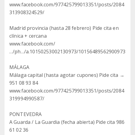
www.facebook.com/977425799013351/posts/2084
313908324529/
Madrid provincia (hasta 28 febrero) Pide cita en
clínica + cercana
www.facebook.com/
…/ph…/a.10150253002130973/10156489562900973
MÁLAGA
Málaga capital (hasta agotar cupones) Pide cita →
951 08 93 84
www.facebook.com/977425799013351/posts/2084
319994990587/
PONTEVEDRA
A Guarda / La Guardia (fecha abierta) Pide cita 986
61 02 36