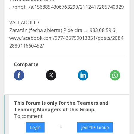
…/phot…/a.1568854306763299/2112417285740329
VALLADOLID
Zaratán (fecha abierta) Pide cita → 983 08 59 61
www.facebook.com/977425799013351/posts/2084
288011660452/
Comparte
This forum is only for the Teamers and
Teaming Managers of this Group.
To comment:
o
Login
Join the Group