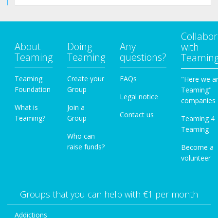
Collabor
About
Doing
Any
with
Teaming
Teaming
questions?
Teamin
Teaming
Create your
FAQs
"Here we a
Foundation
Group
Teaming"
Legal notice
companies
What is
Join a
Contact us
Teaming?
Group
Teaming 4
Teaming
Who can
raise funds?
Become a
volunteer
Groups that you can help with €1 per month
Addictions