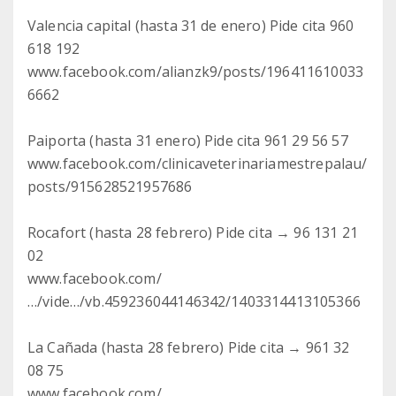
Valencia capital (hasta 31 de enero) Pide cita 960
618 192
www.facebook.com/alianzk9/posts/196411610033
6662
Paiporta (hasta 31 enero) Pide cita 961 29 56 57
www.facebook.com/clinicaveterinariamestrepalau/
posts/915628521957686
Rocafort (hasta 28 febrero) Pide cita → 96 131 21
02
www.facebook.com/
…/vide…/vb.459236044146342/1403314413105366
La Cañada (hasta 28 febrero) Pide cita → 961 32
08 75
www.facebook.com/