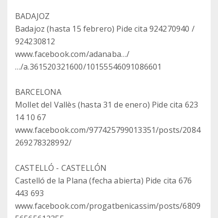
BADAJOZ
Badajoz (hasta 15 febrero) Pide cita 924270940 /
924230812
www.facebook.com/adanaba…/
…/a.361520321600/10155546091086601
BARCELONA
Mollet del Vallès (hasta 31 de enero) Pide cita 623
14 10 67
www.facebook.com/977425799013351/posts/2084
269278328992/
CASTELLÓ - CASTELLÓN
Castelló de la Plana (fecha abierta) Pide cita 676
443 693
www.facebook.com/progatbenicassim/posts/6809