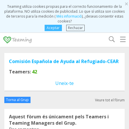
×
Teaming utiliza cookies propias para el correcto funcionamiento de la
plataforma. NO utiliza cookies de publicidad. Lo que sí utiliza son cookies
de terceros para la medición (
Més informació
), ¿deseas consentir estas
cookies?
Aceptar
Rechazar
☰
Comisión Española de Ayuda al Refugiado-CEAR
Teamers:
42
Uneix-te
Torna al Grup
Veure tot el fòrum
Aquest fòrum és únicament pels Teamers i
Teaming Managers del Grup.