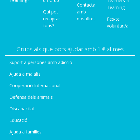
Teaming?
un Grup
Teamers 4
Contacta
Teaming
Qui pot
amb
recaptar
nosaltres
Fes-te
fons?
voluntari/a
Grups als que pots ajudar amb 1 € al mes
Suport a persones amb adicció
Ajuda a malalts
Cooperació Internacional
Defensa dels animals
Discapacitat
Educació
Ajuda a families