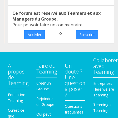
Ce forum est réservé aux Teamers et aux
Managers du Groupe.
Pour pouvoir faire un commentaire
o
Accéder
S'inscrire
Collaborer
A
Faire du
Un
avec
propos
Teaming
doute ?
Teaming
de
Une
Teaming
question
Créer un
Entreprises
à poser
Groupe
Here we are
?
Fondation
Teaming
Rejoindre
Teaming
un Groupe
Teaming 4
Questions
Qu'est-ce
Teaming
fréquentes
Qui peut
que