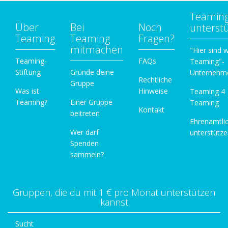
Teamin
Über
Bei
Noch
unterst
Teaming
Teaming
Fragen?
mitmachen
"Hier sind w
Teaming-
FAQs
Teaming"-
Stiftung
Gründe deine
Unternehm
Rechtliche
Gruppe
Was ist
Hinweise
Teaming 4
Teaming?
Einer Gruppe
Teaming
Kontakt
beitreten
Ehrenamtli
Wer darf
unterstütz
Spenden
sammeln?
Gruppen, die du mit 1 € pro Monat unterstützen
kannst
Sucht