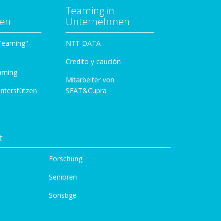
Teaming in
zen
Unternehmen
 Teaming"-
NTT DATA
Credito y caución
aming
Mitarbeiter von
unterstützen
SEAT&Cupra
t
Forschung
Senioren
Sonstige