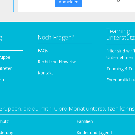
o
Anmelden
Teaming
g
Noch Fragen?
unterstüt
n
FAQs
"Hier sind wir
ruppe
Unternehmen
Rechtliche Hinweise
itreten
Teaming 4 Te
Kontakt
en
Ehrenamtlich 
Gruppen, die du mit 1 € pro Monat unterstützen kanns
chutz
Familien
derung
Kinder und Jugend