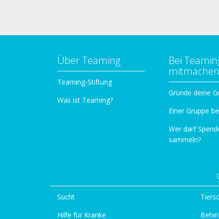
Über Teaming
Bei Teamin
mitmache
Teaming-Stiftung
Gründe deine G
Was ist Teaming?
Einer Gruppe be
Wer darf Spend
sammeln?
Sucht
Tiers
Hilfe für Kranke
Behin