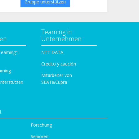
Gruppe unterstützen
Teaming in
zen
Unternehmen
 Teaming"-
NTT DATA
Credito y caución
aming
Mitarbeiter von
unterstützen
SEAT&Cupra
t
Forschung
Senioren