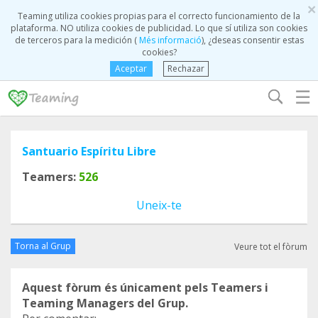
×
Teaming utiliza cookies propias para el correcto funcionamiento de la
plataforma. NO utiliza cookies de publicidad. Lo que sí utiliza son cookies
de terceros para la medición (
Més informació
), ¿deseas consentir estas
cookies?
Aceptar
Rechazar
☰
Santuario Espíritu Libre
Teamers:
526
Uneix-te
Torna al Grup
Veure tot el fòrum
Aquest fòrum és únicament pels Teamers i
Teaming Managers del Grup.