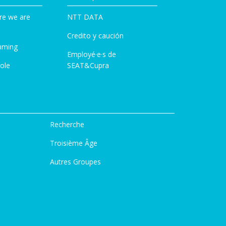
re we are
NTT DATA
Credito y caución
aming
Employé·e·s de
ole
SEAT&Cupra
Recherche
Troisième Âge
Autres Groupes