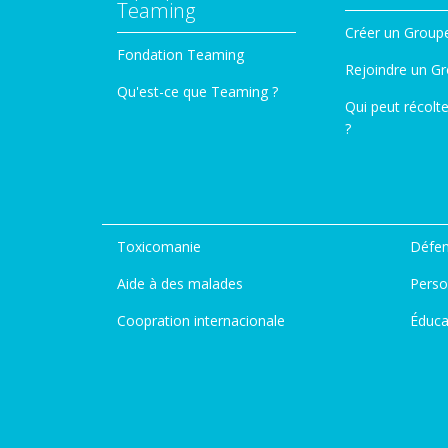
Teaming
Créer un Group
Fondation Teaming
Rejoindre un G
Qu'est-ce que Teaming ?
Qui peut récolt
?
Toxicomanie
Défen
Aide à des malades
Perso
Coopration internacionale
Éduca