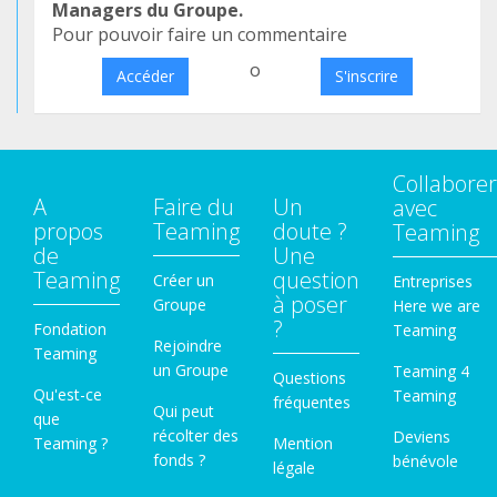
Managers du Groupe.
Pour pouvoir faire un commentaire
o
Accéder
S'inscrire
Collaborer
A
Faire du
Un
avec
propos
Teaming
doute ?
Teaming
de
Une
Teaming
question
Créer un
Entreprises
à poser
Groupe
Here we are
?
Fondation
Teaming
Rejoindre
Teaming
un Groupe
Teaming 4
Questions
Qu'est-ce
Teaming
fréquentes
Qui peut
que
récolter des
Deviens
Teaming ?
Mention
fonds ?
bénévole
légale