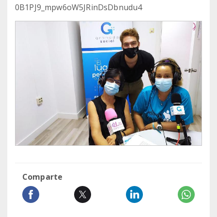
0B1PJ9_mpw6oW5JRinDsDbnudu4
Comparte