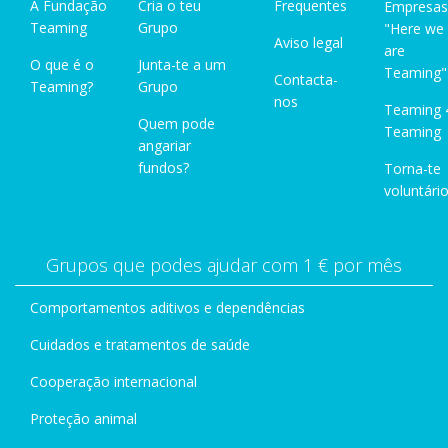
A Fundação
Cria o teu
Frequentes
Empresas
Teaming
Grupo
"Here we
Aviso legal
are
O que é o
Junta-te a um
Teaming"
Contacta-
Teaming?
Grupo
nos
Teaming 
Quem pode
Teaming
angariar
fundos?
Torna-te
voluntário
Grupos que podes ajudar com 1 € por mês
Comportamentos aditivos e dependências
Cuidados e tratamentos de saúde
Cooperação internacional
Proteção animal