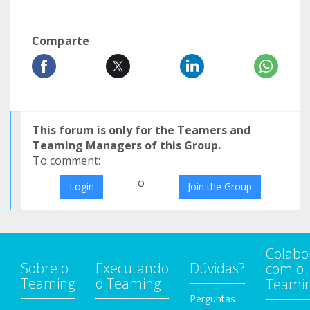
Comparte
This forum is only for the Teamers and
Teaming Managers of this Group.
To comment:
o
Login
Join the Group
Colabo
Sobre o
Executando
Dúvidas?
com o
Teaming
o Teaming
Teami
Perguntas