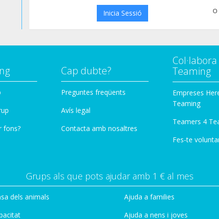
o
Inicia Sessió
Col·labor
ng
Cap dubte?
Teaming
p
Preguntes freqüents
Empreses Her
Teaming
rup
Avís legal
Teamers 4 Te
r fons?
Contacta amb nosaltres
Fes-te voluntar
Grups als que pots ajudar amb 1 € al mes
sa dels animals
Ajuda a families
pacitat
Ajuda a nens i joves