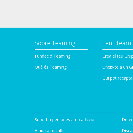
Sobre Teaming
Fent Teami
Fundació Teaming
Crea el teu Gru
Què és Teaming?
Uneix-te a un G
Qui pot recapta
Suport a persones amb adicció
Defen
Ajuda a malalts
Disca