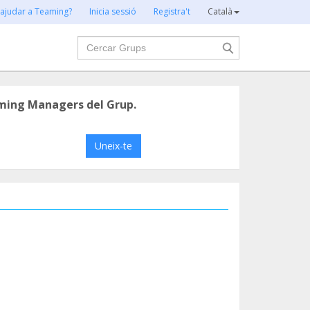
 ajudar a Teaming?
Inicia sessió
Registra't
Català
Cercar
ming Managers del Grup.
Uneix-te