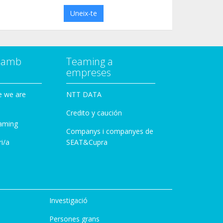
Uneix-te
a amb
Teaming a
empreses
e we are
NTT DATA
Credito y caución
aming
Companys i companyes de
i/a
SEAT&Cupra
Investigació
Persones grans