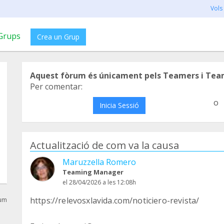
Vols
Grups
Crea un Grup
Aquest fòrum és únicament pels Teamers i Tea
Per comentar:
o
Inicia Sessió
Actualització de com va la causa
Maruzzella Romero
Teaming Manager
el 28/04/2026 a les 12:08h
https://relevosxlavida.com/noticiero-revista/
rum