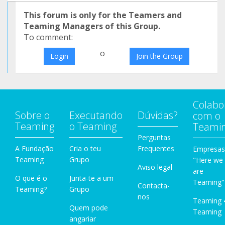
This forum is only for the Teamers and
Teaming Managers of this Group.
To comment:
o
Login
Join the Group
Colabo
Sobre o
Executando
Dúvidas?
com o
Teaming
o Teaming
Teami
Perguntas
A Fundação
Cria o teu
Frequentes
Empresas
Teaming
Grupo
"Here we
Aviso legal
are
O que é o
Junta-te a um
Teaming"
Contacta-
Teaming?
Grupo
nos
Teaming 
Quem pode
Teaming
angariar