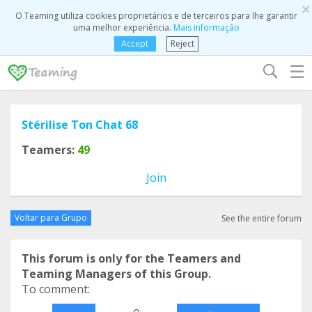
×
O Teaming utiliza cookies proprietários e de terceiros para lhe garantir
uma melhor experiência.
Mais informação
Accept
Reject
☰
Stérilise Ton Chat 68
Teamers:
49
Join
Voltar para Grupo
See the entire forum
This forum is only for the Teamers and
Teaming Managers of this Group.
To comment:
o