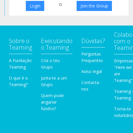
o
Login
Join the Group
Colabo
Sobre o
Executando
Dúvidas?
com o
Teaming
o Teaming
Teami
Perguntas
A Fundação
Cria o teu
Frequentes
Empresas
Teaming
Grupo
"Here we
Aviso legal
are
O que é o
Junta-te a um
Teaming"
Contacta-
Teaming?
Grupo
nos
Teaming 
Quem pode
Teaming
angariar
fundos?
Torna-te
voluntário