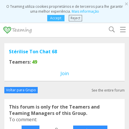
×
O Teaming utiliza cookies proprietários e de terceiros para lhe garantir
uma melhor experiência.
Mais informação
Accept
Reject
☰
Stérilise Ton Chat 68
Teamers:
49
Join
Voltar para Grupo
See the entire forum
This forum is only for the Teamers and
Teaming Managers of this Group.
To comment:
o