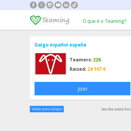
O que é o Teaming?
Galgo español españa
Teamers:
226
Raised:
24 107 €
Join
Voltar para Grupo
See the entire fo