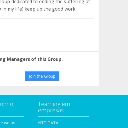
roup dedicated to ending the suffering of
 in my life) keep up the good work.
ng Managers of this Group.
Join the Group
com o
Teaming em
empresas
e we are
NTT DATA