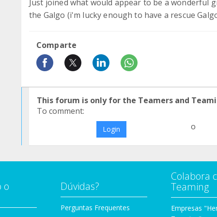
Just joined what would appear to be a wonderful g
the Galgo (i'm lucky enough to have a rescue Galgo
Comparte
This forum is only for the Teamers and Teami
To comment:
o
Login
Colabora 
 o
Dúvidas?
Teaming
Perguntas Frequentes
Empresas "Her