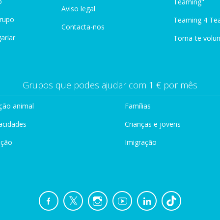
o
Teaming"
Aviso legal
Grupo
Teaming 4 Te
Contacta-nos
ariar
Torna-te volun
Grupos que podes ajudar com 1 € por mês
ção animal
Famílias
acidades
Crianças e jovens
ação
Imigração