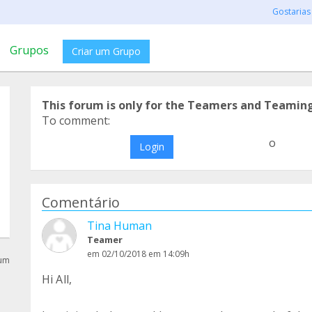
Gostarias
Grupos
Criar um Grupo
This forum is only for the Teamers and Teamin
To comment:
o
Login
Comentário
Tina Human
Teamer
em 02/10/2018 em 14:09h
rum
Hi All,