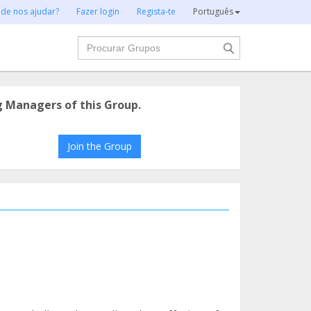
 de nos ajudar?
Fazer login
Regista-te
Português
Procurar
g Managers of this Group.
Join the Group