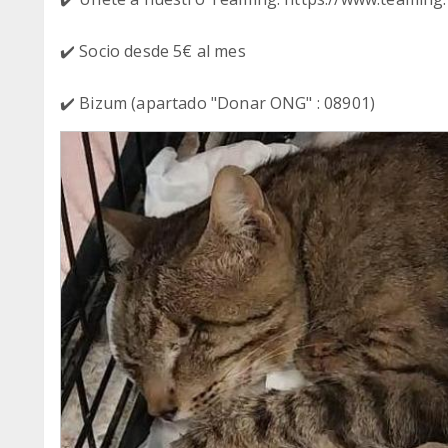
✔️ Socio desde 5€ al mes
✔️ Bizum (apartado "Donar ONG" : 08901)