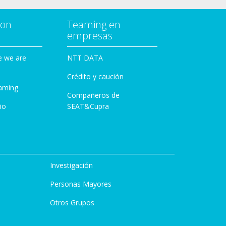
con
Teaming en
empresas
e we are
NTT DATA
Crédito y caución
aming
Compañeros de
io
SEAT&Cupra
Investigación
Personas Mayores
Otros Grupos