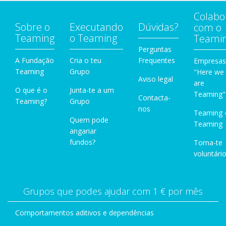
Colabo
Sobre o
Executando
Dúvidas?
com o
Teaming
o Teaming
Teami
Perguntas
A Fundação
Cria o teu
Frequentes
Empresas
Teaming
Grupo
"Here we
Aviso legal
are
O que é o
Junta-te a um
Teaming"
Contacta-
Teaming?
Grupo
nos
Teaming 
Quem pode
Teaming
angariar
fundos?
Torna-te
voluntário
Grupos que podes ajudar com 1 € por mês
Comportamentos aditivos e dependências