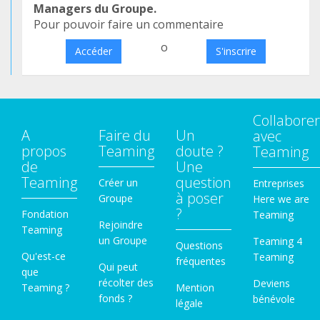
Managers du Groupe.
Pour pouvoir faire un commentaire
o
Accéder
S'inscrire
Collaborer
A
Faire du
Un
avec
propos
Teaming
doute ?
Teaming
de
Une
Teaming
question
Créer un
Entreprises
à poser
Groupe
Here we are
?
Fondation
Teaming
Rejoindre
Teaming
un Groupe
Teaming 4
Questions
Qu'est-ce
Teaming
fréquentes
Qui peut
que
récolter des
Deviens
Teaming ?
Mention
fonds ?
bénévole
légale